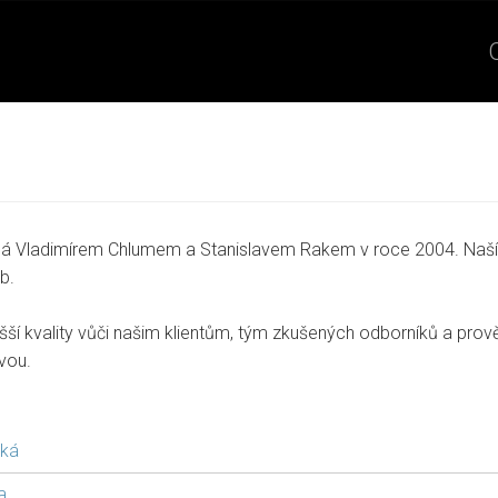
ená Vladimírem Chlumem a Stanislavem Rakem v roce 2004. Naš
b.
šší kvality vůči našim klientům, tým zkušených odborníků a pro
ávou.
ská
a