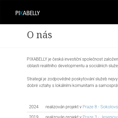
O nás
PIXABELLY je česká investiční společnost založ
oblasti realitního developmentu a sociálních služe
Strategií je zodpovědné poskytování služeb nejvy
dobré vztahy s lokálními komunitami a samospr
2024
realizován projekt v
Praze 8 - Sokolov
2019
realizován projekt v
Praze 3 - Jeseniov